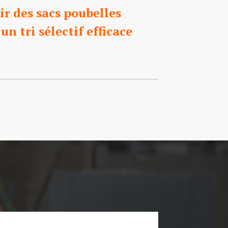
r des sacs poubelles
un tri sélectif efficace