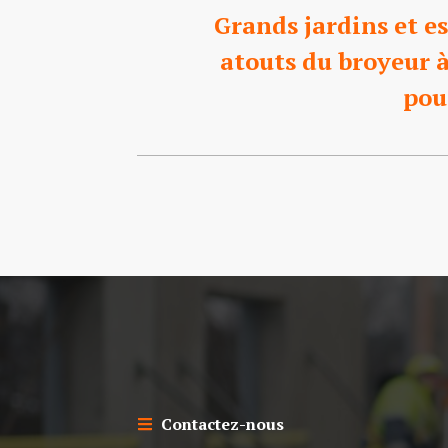
Grands jardins et es
atouts du broyeur 
pou
Contactez-nous