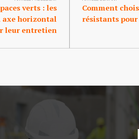
paces verts : les
Comment choisi
à axe horizontal
résistants pour 
r leur entretien